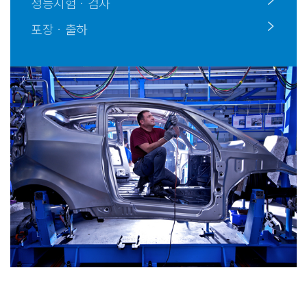
성능시험ㆍ검사
포장ㆍ출하