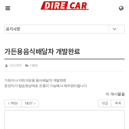
메뉴 건너뛰기
가든용음식배달차 개발완료
다이레카
1909
가든이나 야외식당용 음식배달차 개발완료
운전자가 탑승한상태로 조종이 가능해서 매우편리합니다
이 게시물을
PREV
NEXT
댓글
목록