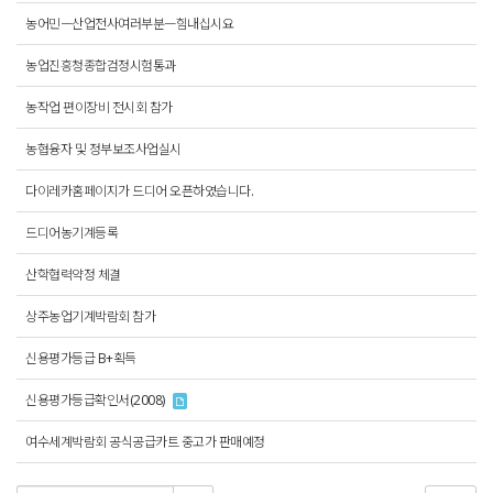
농어민ㅡ산업전사여러부분ㅡ힘내십시요
농업진흥청종합검정시험통과
농작업 편이장비 전시회 참가
농협융자 및 정부보조사업실시
다이레카홈페이지가 드디어 오픈하였습니다.
드디어농기계등록
산학협력약정 체결
상주농업기계박람회 참가
신용평가등급 B+획득
신용평가등급확인서(2008)
여수세계박람회 공식공급카트 중고가 판매예정