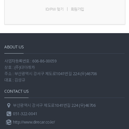
|
ID/PW 찾기
회원가입
ABOUT US
사업자등록번호 : 606-86-00059
상호 : (주)다이레카
주소 : 부산광역시 강서구 제도로1041번길 224 (우)46706
대표 : 김성규
CONTACT US
부산광역시 강서구 제도로1041번길 224 (우)46706
051-322-0041
http://www.direcar.co.kr/