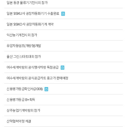
일본 동경 물류기기전시회 참가
일본 SISIKU사 공장자동화기기 수출완료
일본 SISIKO사 공장자동화기계 계약
익산농기계전시회 참가
유압자동덤프(개량형)개발
울산 그린스타트대회 참가
여수세계박람회 공식행사차량 독점공급
여수세계박람회 공식공급카트 중고가 판매예정
신용평가등급확인서(2008)
신용평가등급 B+획득
상주농업기계박람회 참가
산학협력약정 체결