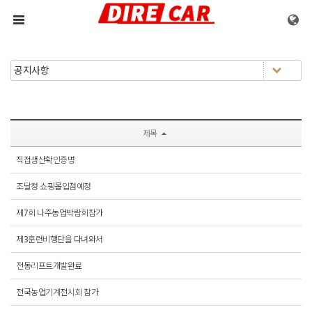
메뉴 건너뛰기
제목
직접생산확인증명
조달청 쇼핑몰입점예정
제7회 나주농업박람회참가
제3훈련비행단을 다녀와서
전동리프트개발완료
전국농업기계전시회 참가