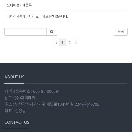
드디어농기계등록
다이레카홈페이지가 드디어 오픈하였습니다.
목록
1
2
ABOUT US
사업자등록번호 : 606-86-00059
상호 : (주)다이레카
주소 : 부산광역시 강서구 제도로1041번길 224 (우)46706
대표 : 김성규
CONTACT US