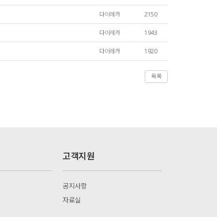
다이레카
2150
다이레카
1943
다이레카
1920
목록
고객지원
공지사항
자료실