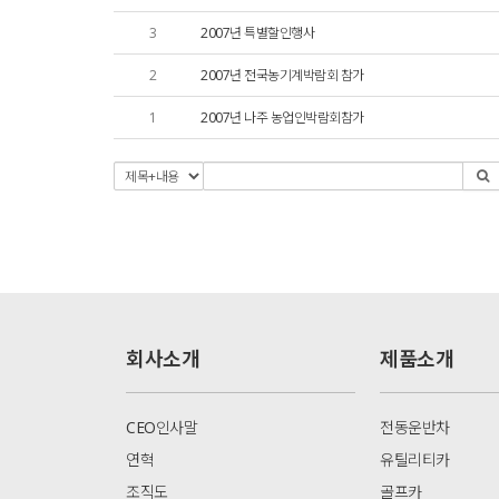
3
2007년 특별할인행사
2
2007년 전국농기계박람회 참가
1
2007년 나주 농업인박람회참가
회사소개
제품소개
CEO인사말
전동운반차
연혁
유틸리티카
조직도
골프카