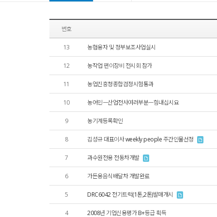
번호
13
농협융자 및 정부보조사업실시
12
농작업 편이장비 전시회 참가
11
농업진흥청종합검정시험통과
10
농어민ㅡ산업전사여러부분ㅡ힘내십시요
9
농기계등록확인
8
김성규 대표이사 weekly people 주간인물선정
7
과수원전용 전동차개발
6
가든용음식배달차 개발완료
5
DRC6042 전기트럭(1톤,2톤)발매개시
4
2008년 기업신용평가 B+등급 획득