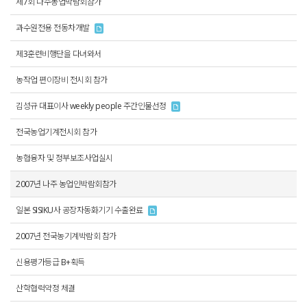
제7회 나주농업박람회참가
과수원전용 전동차개발
제3훈련비행단을 다녀와서
농작업 편이장비 전시회 참가
김성규 대표이사 weekly people 주간인물선정
전국농업기계전시회 참가
농협융자 및 정부보조사업실시
2007년 나주 농업인박람회참가
일본 SISIKU사 공장자동화기기 수출완료
2007년 전국농기계박람회 참가
신용평가등급 B+획득
산학협력약정 체결