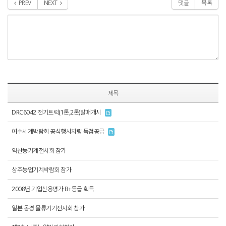
PREV
NEXT
댓글
목록
제목
DRC6042 전기트럭(1톤,2톤)발매개시
여수세계박람회 공식행사차량 독점공급
익산농기계전시회 참가
상주농업기계박람회 참가
2008년 기업신용평가 B+등급 획득
일본 동경 물류기기전시회 참가