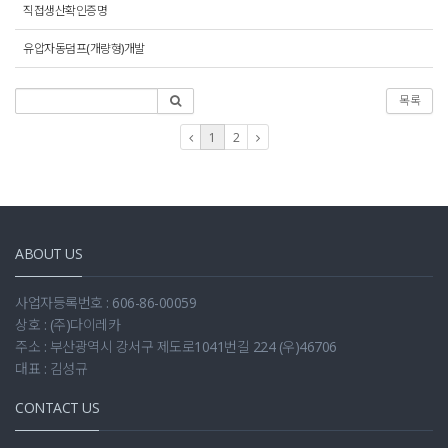
직접생산확인증명
유압자동덤프(개량형)개발
목록
1
2
ABOUT US
사업자등록번호 : 606-86-00059
상호 : (주)다이레카
주소 : 부산광역시 강서구 제도로1041번길 224 (우)46706
대표 : 김성규
CONTACT US