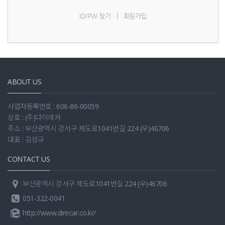
|
ID/PW 찾기
회원가입
ABOUT US
사업자등록번호 : 606-86-00059
상호 : (주)다이레카
주소 : 부산광역시 강서구 제도로1041번길 224 (우)46706
대표 : 김성규
CONTACT US
부산광역시 강서구 제도로1041번길 224 (우)46706
051-322-0041
http://www.direcar.co.kr/