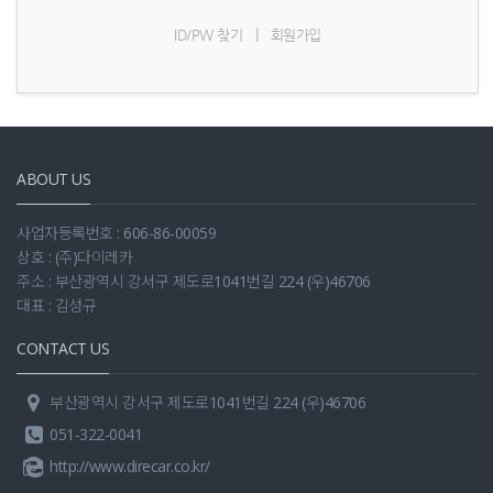
|
ID/PW 찾기
회원가입
ABOUT US
사업자등록번호 : 606-86-00059
상호 : (주)다이레카
주소 : 부산광역시 강서구 제도로1041번길 224 (우)46706
대표 : 김성규
CONTACT US
부산광역시 강서구 제도로1041번길 224 (우)46706
051-322-0041
http://www.direcar.co.kr/