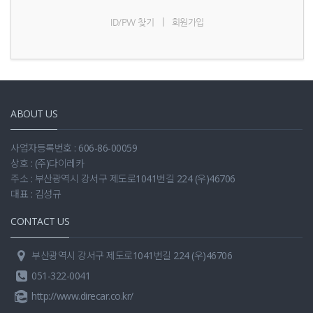
|
ID/PW 찾기
회원가입
ABOUT US
사업자등록번호 : 606-86-00059
상호 : (주)다이레카
주소 : 부산광역시 강서구 제도로1041번길 224 (우)46706
대표 : 김성규
CONTACT US
부산광역시 강서구 제도로1041번길 224 (우)46706
051-322-0041
http://www.direcar.co.kr/