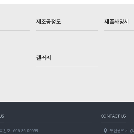
제조공정도
제품사양서
갤러리
US
CONTACT US
호 : 606-86-00059
부산광역시 강서구