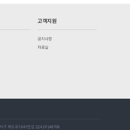
고객지원
공지사항
자료실
 제도로1041번길 224 (우)46706