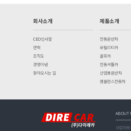
회사소개
제품소개
CEO인사말
전동운반차
연혁
유틸리티카
조직도
골프카
경영이념
전동셔틀카
찾아오시는 길
산업용운반차
앰블런스전동차
ABOUT 
사업자등록번