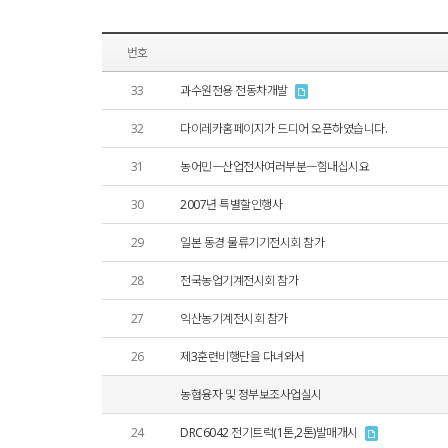
번호
33
과수원전용 전동차개발
32
다이레카홈페이지가 드디어 오픈하였습니다.
31
농어민ㅡ산업전사여러부분ㅡ힘내십시요
30
2007년 특별할인행사
29
일본 동경 물류기기전시회 참가
28
전국농업기계전시회 참가
27
익산농기계전시회 참가
26
제3훈련비행단을 다녀와서
농협융자 및 정부보조사업실시
24
DRC6042 전기트럭(1톤,2톤)발매개시