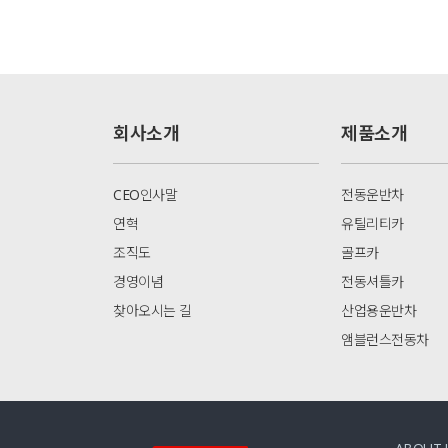
회사소개
제품소개
CEO인사말
전동운반차
연혁
유틸리티카
조직도
골프카
경영이념
전동셔틀카
찾아오시는 길
산업용운반차
앰블런스전동차