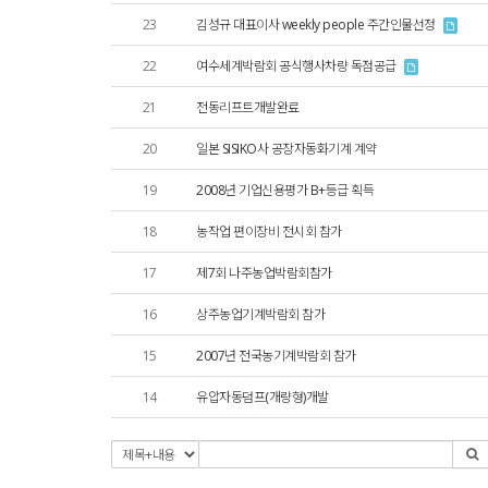
23
김성규 대표이사 weekly people 주간인물선정
22
여수세계박람회 공식행사차량 독점공급
21
전동리프트개발완료
20
일본 SISIKO사 공장자동화기계 계약
19
2008년 기업신용평가 B+등급 획득
18
농작업 편이장비 전시회 참가
17
제7회 나주농업박람회참가
16
상주농업기계박람회 참가
15
2007년 전국농기계박람회 참가
14
유압자동덤프(개량형)개발