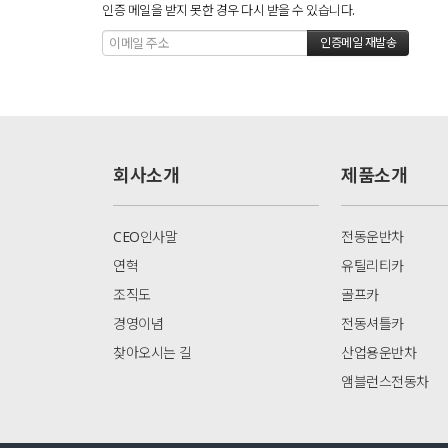
인증 메일을 받지 못한 경우 다시 받을 수 있습니다.
회사소개
제품소개
CEO인사말
전동운반차
연혁
유틸리티카
조직도
골프카
경영이념
전동셔틀카
찾아오시는 길
산업용운반차
앰블런스전동차