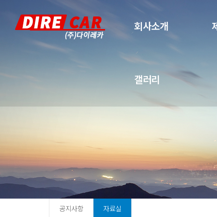
회사소개
갤러리
공지사항
자료실