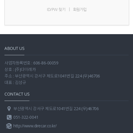
|
ID/PW 찾기
회원가입
ABOUT US
사업자등록번호 : 606-86-00059
상호 : (주)다이레카
주소 : 부산광역시 강서구 제도로1041번길 224 (우)46706
대표 : 김성규
CONTACT US
부산광역시 강서구 제도로1041번길 224 (우)46706
051-322-0041
http://www.direcar.co.kr/