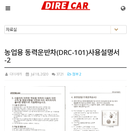
메뉴 건너뛰기
농업용 동력운반차(DRC-101)사용설명서
-2
다이레카
Jul 18, 2020
3721
첨부 2