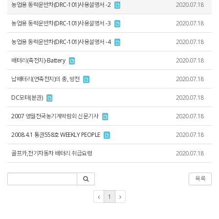
농업용 동력운반차(DRC-101)사용설명서 -2
2020.07.18
농업용 동력운반차(DRC-101)사용설명서 -3
2020.07.18
농업용 동력운반차(DRC-101)사용설명서 -4
2020.07.18
배터리(축전지)-Battery
2020.07.18
납배터리(연축전지)의 충, 방전
2020.07.18
DC모터(분권)
2020.07.18
2007 영월전국농기계박람회 신문기사
2020.07.18
2008.4.1 통권558호 WEEKLY PEOPLE
2020.07.18
골프카,전기자동차 배터리 취급요령
2020.07.18
목록
1