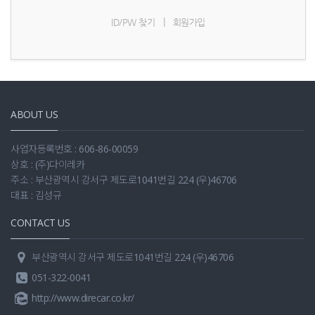
|
ID/PW 찾기
회원가입
ABOUT US
사업자등록번호 : 606-86-00059
상호 : (주)다이레카
주소 : 부산광역시 강서구 제도로1041번길 224 (우)46706
대표 : 김성규
CONTACT US
부산광역시 강서구 제도로1041번길 224 (우)46706
051-322-0041
http://www.direcar.co.kr/