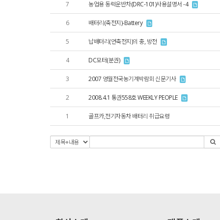
7
농업용 동력운반차(DRC-101)사용설명서 -4
6
배터리(축전지)-Battery
5
납배터리(연축전지)의 충, 방전
4
DC모터(분권)
3
2007 영월전국농기계박람회 신문기사
2
2008.4.1 통권558호 WEEKLY PEOPLE
1
골프카,전기자동차 배터리 취급요령