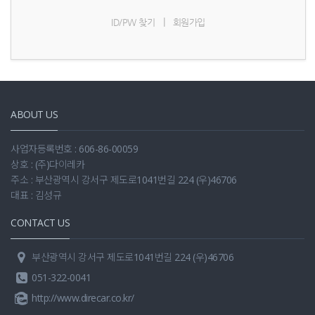
|
ID/PW 찾기
회원가입
ABOUT US
사업자등록번호 : 606-86-00059
상호 : (주)다이레카
주소 : 부산광역시 강서구 제도로1041번길 224 (우)46706
대표 : 김성규
CONTACT US
부산광역시 강서구 제도로1041번길 224 (우)46706
051-322-0041
http://www.direcar.co.kr/