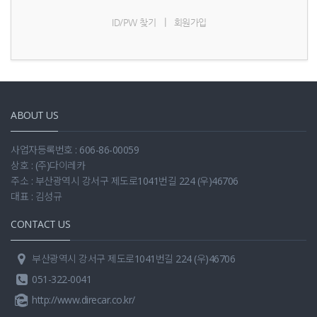
|
ID/PW 찾기
회원가입
ABOUT US
사업자등록번호 : 606-86-00059
상호 : (주)다이레카
주소 : 부산광역시 강서구 제도로1041번길 224 (우)46706
대표 : 김성규
CONTACT US
부산광역시 강서구 제도로1041번길 224 (우)46706
051-322-0041
http://www.direcar.co.kr/