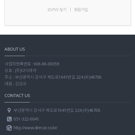
|
ID/PW 찾기
회원가입
ABOUT US
사업자등록번호 : 606-86-00059
상호 : (주)다이레카
주소 : 부산광역시 강서구 제도로1041번길 224 (우)46706
대표 : 김성규
CONTACT US
부산광역시 강서구 제도로1041번길 224 (우)46706
051-322-0041
http://www.direcar.co.kr/