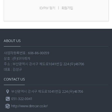
|
ID/PW 찾기
회원가입
ABOUT US
사업자등록번호 : 606-86-00059
상호 : (주)다이레카
주소 : 부산광역시 강서구 제도로1041번길 224 (우)46706
대표 : 김성규
CONTACT US
부산광역시 강서구 제도로1041번길 224 (우)46706
051-322-0041
http://www.direcar.co.kr/