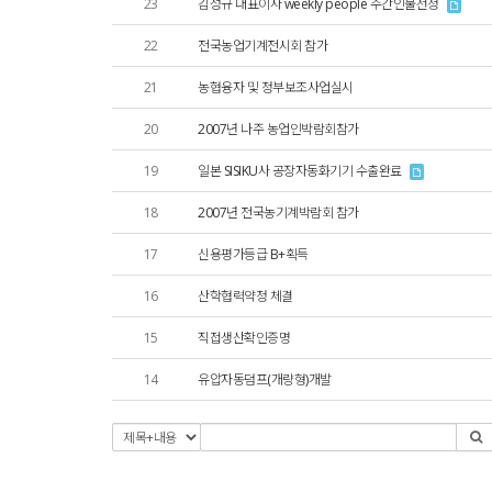
23
김성규 대표이사 weekly people 주간인물선정
22
전국농업기계전시회 참가
21
농협융자 및 정부보조사업실시
20
2007년 나주 농업인박람회참가
19
일본 SISIKU사 공장자동화기기 수출완료
18
2007년 전국농기계박람회 참가
17
신용평가등급 B+획득
16
산학협력약정 체결
15
직접생산확인증명
14
유압자동덤프(개량형)개발