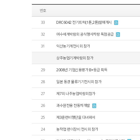
번호
33
DRC6042 전기트럭(1톤,2톤)발매개시
32
여수세계박람회 공식행사차량 독점공급
31
익산농기계전시회 참가
상주농업기계박람회 참가
29
2008년 기업신용평가 B+등급 획득
28
일본 동경 물류기기전시회 참가
27
제7회 나주농업박람회참가
26
과수원전용 전동차개발
25
제3훈련비행단을 다녀와서
24
농작업 편이장비 전시회 참가