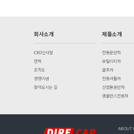
회사소개
제품소개
CEO인사말
전동운반차
연혁
유틸리티카
조직도
골프카
경영이념
전동셔틀카
찾아오시는 길
산업용운반차
앰블런스전동차
ABOUT 