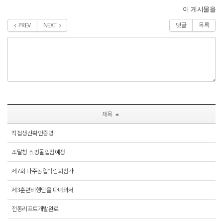
이 게시물을
PREV
NEXT
댓글
목록
제목
직접생산확인증명
조달청 쇼핑몰입점예정
제7회 나주농업박람회참가
제3훈련비행단을 다녀와서
전동리프트개발완료