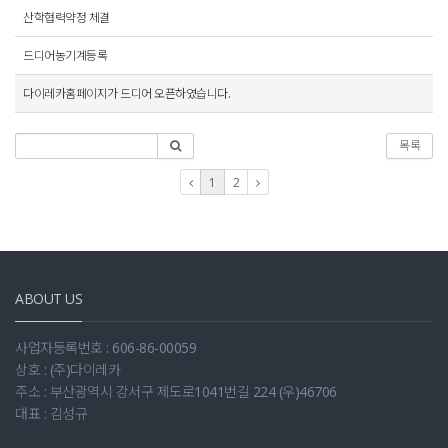
산학협력약정 체결
드디어농기계등록
다이레카홈페이지가 드디어 오픈하였습니다.
목록
1
2
ABOUT US
사업자등록번호 : 606-86-00059
상호 : (주)다이레카
주소 : 부산광역시 강서구 제도로1041번길 224 (우)46706
대표 : 김성규