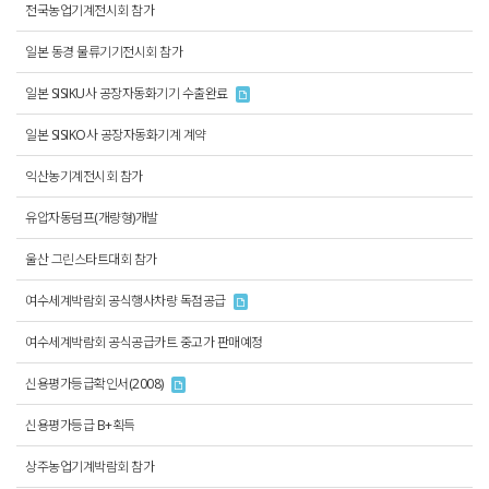
전국농업기계전시회 참가
일본 동경 물류기기전시회 참가
일본 SISIKU사 공장자동화기기 수출완료
일본 SISIKO사 공장자동화기계 계약
익산농기계전시회 참가
유압자동덤프(개량형)개발
울산 그린스타트대회 참가
여수세계박람회 공식행사차량 독점공급
여수세계박람회 공식공급카트 중고가 판매예정
신용평가등급확인서(2008)
신용평가등급 B+획득
상주농업기계박람회 참가