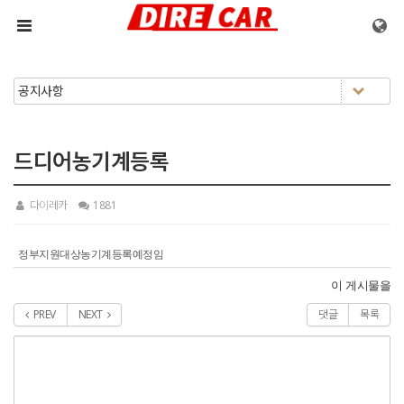
메뉴 건너뛰기
드디어농기계등록
다이레카
1881
정부지원대상농기계등록예정임
이 게시물을
PREV
NEXT
댓글
목록