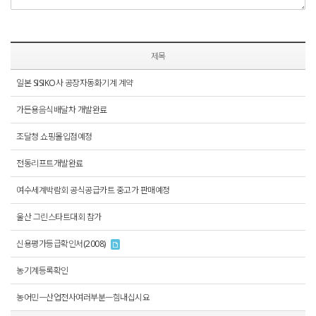
제목
일본 SISIKO사 공장자동화기계 계약
가든용음식배달차 개발완료
조달청 쇼핑몰입점예정
전동리프트개발완료
여수세계박람회 공식공급카트 중고가 판매예정
울산 그린스타트대회 참가
신용평가등급확인서(2008)
농기계등록확인
농어민ㅡ산업전사여러부분ㅡ힘내십시요