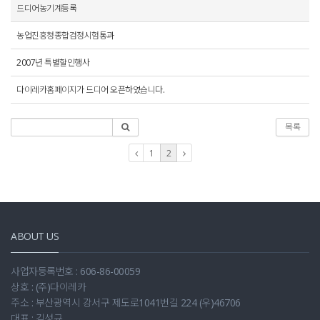
드디어농기계등록
농업진흥청종합검정시험통과
2007년 특별할인행사
다이레카홈페이지가 드디어 오픈하였습니다.
목록
1
2
ABOUT US
사업자등록번호 : 606-86-00059
상호 : (주)다이레카
주소 : 부산광역시 강서구 제도로1041번길 224 (우)46706
대표 : 김성규