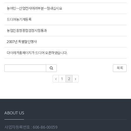
농어민ㅡ산업전사여러부분ㅡ힘내십시요
드디어농기계등록
농업진흥청종합검정시험통과
2007년 특별할인행사
다이레카홈페이지가 드디어 오픈하였습니다.
목록
1
2
ABOUT US
사업자등록번호 : 606-86-00059