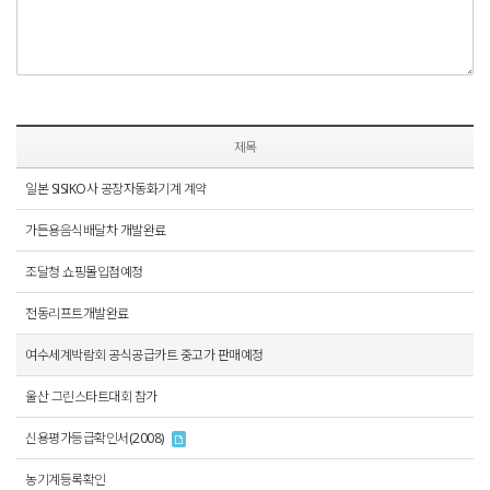
제목
일본 SISIKO사 공장자동화기계 계약
가든용음식배달차 개발완료
조달청 쇼핑몰입점예정
전동리프트개발완료
여수세계박람회 공식공급카트 중고가 판매예정
울산 그린스타트대회 참가
신용평가등급확인서(2008)
농기계등록확인