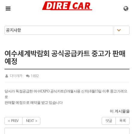
메뉴 건너뛰기
여수세계박람회 공식공급카트 중고가 판매
예정
다이레카
1892
당사가 독점공급한 여수EXPO 공식카트(3개월사용 신차) 8월15일 이후 중고가격으
로
판매할 예정으로 예약을 받고 있습니다
이 게시물을
PREV
NEXT
댓글
목록