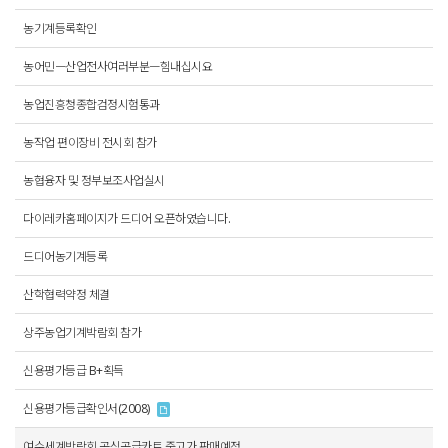
농기계등록확인
농어민ㅡ산업전사여러부분ㅡ힘내십시요
농업진흥청종합검정시험통과
농작업 편이장비 전시회 참가
농협융자 및 정부보조사업실시
다이레카홈페이지가 드디어 오픈하였습니다.
드디어농기계등록
산학협력약정 체결
상주농업기계박람회 참가
신용평가등급 B+획득
신용평가등급확인서(2008)
여수세계박람회 공식공급카트 중고가 판매예정