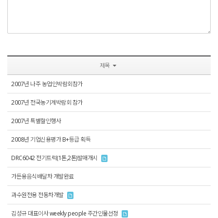
제목
2007년 나주 농업인박람회참가
2007년 전국농기계박람회 참가
2007년 특별할인행사
2008년 기업신용평가 B+등급 획득
DRC6042 전기트럭(1톤,2톤)발매개시
가든용음식배달차 개발완료
과수원전용 전동차개발
김성규 대표이사 weekly people 주간인물선정