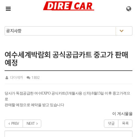
메뉴 건너뛰기
여수세계박람회 공식공급카트 중고가 판매
예정
다이레카
1892
당사가 독점공급한 여수EXPO 공식카트(3개월사용 신차) 8월15일 이후 중고가격으
로
판매할 예정으로 예약을 받고 있습니다
이 게시물을
PREV
NEXT
댓글
목록