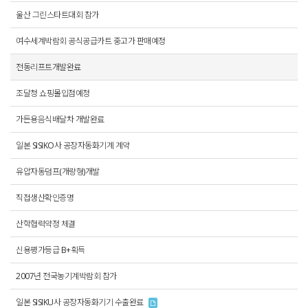
울산 그린스타트대회 참가
여수세계박람회 공식공급카트 중고가 판매예정
전동리프트개발완료
조달청 쇼핑몰입점예정
가든용음식배달차 개발완료
일본 SISIKO사 공장자동화기계 계약
유압자동덤프(개량형)개발
직접생산확인증명
산학협력약정 체결
신용평가등급 B+획득
2007년 전국농기계박람회 참가
일본 SISIKU사 공장자동화기기 수출완료