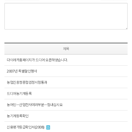
제목
다이레카홈페이지가 드디어 오픈하였습니다.
2007년 특별할인행사
농업진흥청종합검정시험통과
드디어농기계등록
농어민ㅡ산업전사여러부분ㅡ힘내십시요
농기계등록확인
신용평가등급확인서(2008)