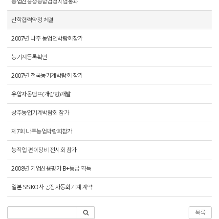
농업진흥청종합검정시험통과
산학협력약정 체결
2007년 나주 농업인박람회참가
농기계등록확인
2007년 전국농기계박람회 참가
유압자동덤프(개량형)개발
상주농업기계박람회 참가
제7회 나주농업박람회참가
농작업 편이장비 전시회 참가
2008년 기업신용평가 B+등급 획득
일본 SISIKO사 공장자동화기계 계약
목록