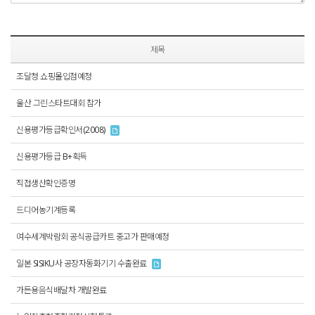
제목
조달청 쇼핑몰입점예정
울산 그린스타트대회 참가
신용평가등급확인서(2008)
신용평가등급 B+획득
직접생산확인증명
드디어농기계등록
여수세계박람회 공식공급카트 중고가 판매예정
일본 SISIKU사 공장자동화기기 수출완료
가든용음식배달차 개발완료