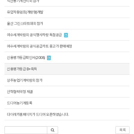
익산농기계전시회 참가
유압자동덤프(개량형)개발
울산 그린스타트대회 참가
여수세계박람회 공식행사차량 독점공급
여수세계박람회 공식공급카트 중고가 판매예정
신용평가등급확인서(2008)
신용평가등급 B+획득
상주농업기계박람회 참가
산학협력약정 체결
드디어농기계등록
다이레카홈페이지가 드디어 오픈하였습니다.
목록