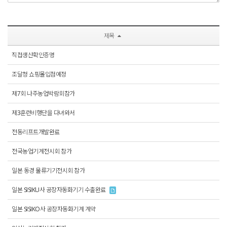
제목
직접생산확인증명
조달청 쇼핑몰입점예정
제7회 나주농업박람회참가
제3훈련비행단을 다녀와서
전동리프트개발완료
전국농업기계전시회 참가
일본 동경 물류기기전시회 참가
일본 SISIKU사 공장자동화기기 수출완료
일본 SISIKO사 공장자동화기계 계약