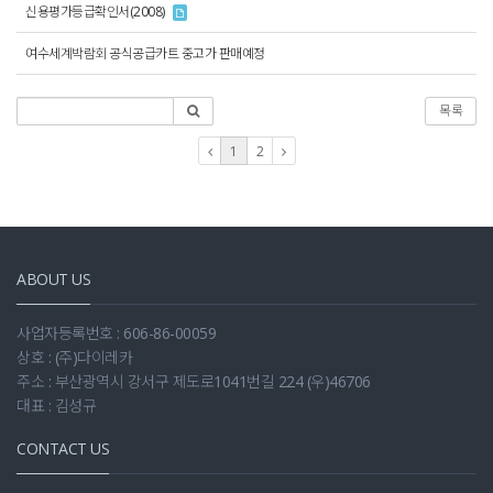
신용평가등급확인서(2008)
여수세계박람회 공식공급카트 중고가 판매예정
목록
1
2
ABOUT US
사업자등록번호 : 606-86-00059
상호 : (주)다이레카
주소 : 부산광역시 강서구 제도로1041번길 224 (우)46706
대표 : 김성규
CONTACT US