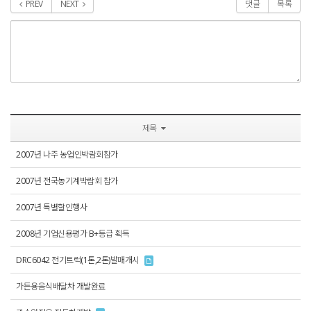
PREV
NEXT
댓글
목록
제목
2007년 나주 농업인박람회참가
2007년 전국농기계박람회 참가
2007년 특별할인행사
2008년 기업신용평가 B+등급 획득
DRC6042 전기트럭(1톤,2톤)발매개시
가든용음식배달차 개발완료