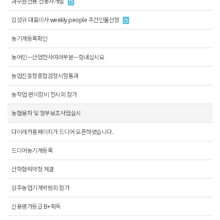
과수원전용 전동차개발
김성규 대표이사 weekly people 주간인물선정
농기계등록확인
농어민ㅡ산업전사여러부분ㅡ힘내십시요
농업진흥청종합검정시험통과
농작업 편이장비 전시회 참가
농협융자 및 정부보조사업실시
다이레카홈페이지가 드디어 오픈하였습니다.
드디어농기계등록
산학협력약정 체결
상주농업기계박람회 참가
신용평가등급 B+획득