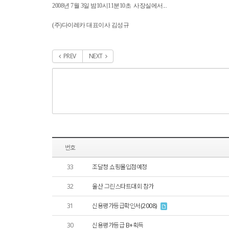
2008년 7월 3일 밤10시11분10초 사장실에서...
(주)다이레카 대표이사 김성규
PREV
NEXT
번호
33
조달청 쇼핑몰입점예정
32
울산 그린스타트대회 참가
31
신용평가등급확인서(2008)
30
신용평가등급 B+획득