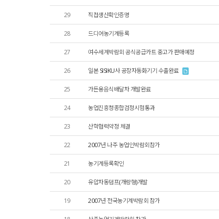
29
직접생산확인증명
28
드디어농기계등록
27
여수세계박람회 공식공급카트 중고가 판매예정
26
일본 SISIKU사 공장자동화기기 수출완료
25
가든용음식배달차 개발완료
24
농업진흥청종합검정시험통과
23
산학협력약정 체결
22
2007년 나주 농업인박람회참가
21
농기계등록확인
20
유압자동덤프(개량형)개발
19
2007년 전국농기계박람회 참가