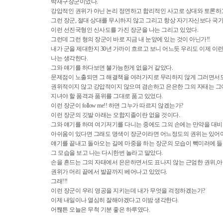
박재구장군이었다.
강압적인 권위가 아닌 논리 정연하고 합리적인 사고로 상대와 토론하
그런 장군, 절대 상대를 무시하지 않고 그리고 항상 자기자신보다 국
이런 선진국형인 신사도를 가진 장군을 나는 그리고 있었다.
그런데 그런 형의 장군이 바로 지금 내 눈앞에 있는 것이 아닌가!!
내가 군을 제대한지 30년 가까이 흐르고 보니 어느듯 우리도 이제 
나는 생각한다.
그와 얘기를 하다보면 불가능한게 없을거 같았다.
문제점이 노출되면 그 해결책을 여러가지로 무리하지 않게 그러면서도
권위적이지 않고 강압적이지 않으며 겸손하고 은은한 그의 자태는 그
지녀야 할 품격과 품위를 그대로 품고 있었다.
이런 장군이 follow me!! 하면 그누가 따르지 않겠는가?
이런 장군의 깃발 아래는 오합지졸이란 없을 것이다.
그와 얘기를 하며 여기저기를 다니는 중에도 그의 손에는 만약을 대비
아쉬움이 있다면 그래도 명색이 장군이라면 어느정도의 권위는 있어야
얘기를 끝내고 돌아오는 길에 마중을 하는 장군의 모습이 빽미러에 들
그 모습을 보고 나는 다시한번 놀라고 말았다.
손을 흔드는 그의 자태에서 은은하면서도 표나지 않는 근엄한 권위,아
권위가 머리 끝에서 발끝까지 베어나고 있었다.
그래!!!
이런 장군이 우리 영공을 지키는데 내가 무엇을 걱정하겠는가?
이제 내일이나 열심히 잘해야겠다고 이밤 생각한다.
어짾튼 오늘은 무척 기분 좋은 하루였다.