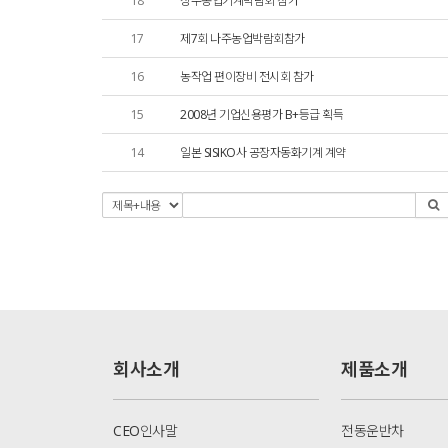
18
상주농업기계박람회 참가
17
제7회 나주농업박람회참가
16
농작업 편이장비 전시회 참가
15
2008년 기업신용평가 B+등급 획득
14
일본 SISIKO사 공장자동화기계 계약
회사소개
제품소개
CEO인사말
전동운반차