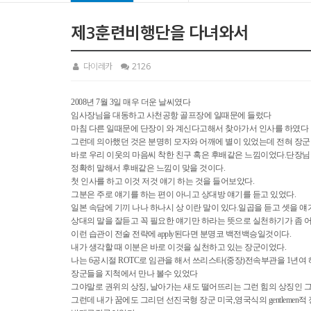
제3훈련비행단을 다녀와서
다이레카
2126
2008년 7월 3일 매우 더운 날씨였다
임사장님을 대동하고 사천공항 골프장에 일때문에 들렀다
마침 다른 일때문에 단장이 와 계신다고해서 찾아가서 인사를 하였다
그런데 의아했던 것은 분명히 모자와 어깨에 별이 있었는데 전혀 장군
바로 우리 이웃의 마음씨 착한 친구 혹은 후배같은 느낌이었다.단장님
정확히 말해서 후배같은 느낌이 맞을 것이다.
첫 인사를 하고 이것 저것 얘기 하는 것을 들어보았다.
그분은 주로 얘기를 하는 편이 아니고 상대방 얘기를 듣고 있었다.
일본 속담에 기끼 나나 하나시 상 이란 말이 있다.일곱을 듣고 셋을 
상대의 말을 잘듣고 꼭 필요한 얘기만 하라는 뜻으로 실천하기가 좀 어
이런 습관이 전술 전략에 apply된다면 분명코 백전백승일것이다.
내가 생각할 때 이분은 바로 이것을 실천하고 있는 장군이었다.
나는 6공시절 ROTC로 임관을 해서 쓰리스타(중장)전속부관을 1년여
장군들을 지척에서 만나 볼수 있었다
그야말로 권위의 상징, 날아가는 새도 떨어뜨리는 그런 힘의 상징인 
그런데 내가 꿈에도 그리던 선진국형 장군 미국,영국식의 gentlemen