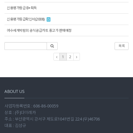
신용평가등급 B+획득
신용평가등급확인서(2008)
여수세계박람회 공식공급카트 중고가 판매예정
목록
1
2
ABOUT US
사업자등록번호 : 606-86-00059
상호 : (주)다이레카
주소 : 부산광역시 강서구 제도로1041번길 224 (우)46706
대표 : 김성규