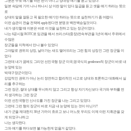
그분은 주로 얘기를 하는 편이 아니고 상대방 얘기를 듣고 있었다.
일본 속담에 기끼 나나 하나시 상 이란 말이 있다.일곱을 듣고 셋을 얘기 하라는 뜻으
로
상대의 말을 잘듣고 꼭 필요한 얘기만 하라는 뜻으로 실천하기가 좀 어렵다.
이런 습관이 전술 전략에 apply된다면 분명코 백전백승일것이다.
내가 생각할 때 이분은 바로 이것을 실천하고 있는 장군이었다.
나는 6공시절 ROTC로 임관을 해서 쓰리스타(중장)전속부관을 1년여 해서 주위에서
수많은
장군들을 지척에서 만나 볼수 있었다
그야말로 권위의 상징, 날아가는 새도 떨어뜨리는 그런 힘의 상징인 그런 장군들 이
었다
그런데 내가 꿈에도 그리던 선진국형 장군 미국,영국식의 gentlemen적 장군이 바로 내
눈앞에 있는
박재구장군이었다.
강압적인 권위가 아닌 논리 정연하고 합리적인 사고로 상대와 토론하고 대화해서 실
리를 추구하는
그런 장군, 절대 상대를 무시하지 않고 그리고 항상 자기자신보다 국가와 부하를 먼
저 생각하는 그런 장군
이런 선진국형인 신사도를 가진 장군을 나는 그리고 있었다.
그런데 그런 형의 장군이 바로 지금 내 눈앞에 있는 것이 아닌가!!
내가 군을 제대한지 30년 가까이 흐르고 보니 어느듯 우리도 이제 이런 지휘관을 갖
게 되었구나하고
나는 생각한다.
그와 얘기를 하다보면 불가능한게 없을거 같았다.