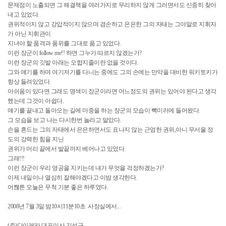
문제점이 노출되면 그 해결책을 여러가지로 무리하지 않게 그러면서도 신중히 찾아
내고 있었다.
권위적이지 않고 강압적이지 않으며 겸손하고 은은한 그의 자태는 그야말로 지휘자
가 아닌 지휘관이
지녀야 할 품격과 품위를 그대로 품고 있었다.
이런 장군이 follow me!! 하면 그누가 따르지 않겠는가?
이런 장군의 깃발 아래는 오합지졸이란 없을 것이다.
그와 얘기를 하며 여기저기를 다니는 중에도 그의 손에는 만약을 대비한 워키토키가
항상 들려있었다.
아쉬움이 있다면 그래도 명색이 장군이라면 어느정도의 권위는 있어야 된다고 생각
했는데 그것이 아쉽다.
얘기를 끝내고 돌아오는 길에 마중을 하는 장군의 모습이 빽미러에 들어왔다.
그 모습을 보고 나는 다시한번 놀라고 말았다.
손을 흔드는 그의 자태에서 은은하면서도 표나지 않는 근엄한 권위,아니 무서울 정
도의 강력한 힘을 지닌
권위가 머리 끝에서 발끝까지 베어나고 있었다.
그래!!!
이런 장군이 우리 영공을 지키는데 내가 무엇을 걱정하겠는가?
이제 내일이나 열심히 잘해야겠다고 이밤 생각한다.
어짾튼 오늘은 무척 기분 좋은 하루였다.
2008년 7월 3일 밤10시11분10초 사장실에서...
(주)다이레카 대표이사 김성규