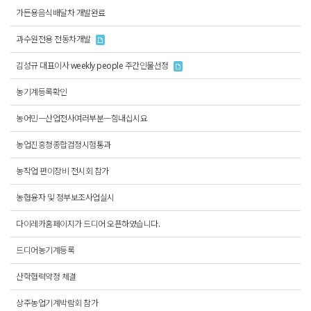
가든용음식배달차 개발완료
과수원전용 전동차개발
김성규 대표이사 weekly people 주간인물선정
농기계등록확인
농어민ㅡ산업전사여러부분ㅡ힘내십시요
농업진흥청종합검정시험통과
농작업 편이장비 전시회 참가
농협융자 및 정부보조사업실시
다이레카홈페이지가 드디어 오픈하였습니다.
드디어농기계등록
산학협력약정 체결
상주농업기계박람회 참가