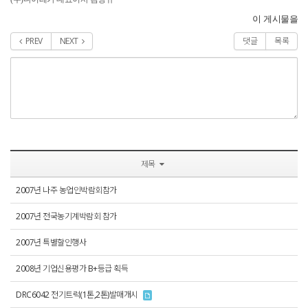
이 게시물을
PREV
NEXT
댓글
목록
제목
2007년 나주 농업인박람회참가
2007년 전국농기계박람회 참가
2007년 특별할인행사
2008년 기업신용평가 B+등급 획득
DRC6042 전기트럭(1톤,2톤)발매개시