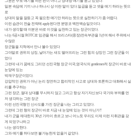
그분은 주로 얘기를 하는 편이 아니고 상대방 얘기를 듣고 있었다.
일본 속담에 기끼 나나 하나시 상 이란 말이 있다.일곱을 듣고 셋을 얘기 하라는 뜻으
로
상대의 말을 잘듣고 꼭 필요한 얘기만 하라는 뜻으로 실천하기가 좀 어렵다.
이런 습관이 전술 전략에 apply된다면 분명코 백전백승일것이다.
내가 생각할 때 이분은 바로 이것을 실천하고 있는 장군이었다.
나는 6공시절 ROTC로 임관을 해서 쓰리스타(중장)전속부관을 1년여 해서 주위에서
수많은
장군들을 지척에서 만나 볼수 있었다
그야말로 권위의 상징, 날아가는 새도 떨어뜨리는 그런 힘의 상징인 그런 장군들 이
었다
그런데 내가 꿈에도 그리던 선진국형 장군 미국,영국식의 gentlemen적 장군이 바로 내
눈앞에 있는
박재구장군이었다.
강압적인 권위가 아닌 논리 정연하고 합리적인 사고로 상대와 토론하고 대화해서 실
리를 추구하는
그런 장군, 절대 상대를 무시하지 않고 그리고 항상 자기자신보다 국가와 부하를 먼
저 생각하는 그런 장군
이런 선진국형인 신사도를 가진 장군을 나는 그리고 있었다.
그런데 그런 형의 장군이 바로 지금 내 눈앞에 있는 것이 아닌가!!
내가 군을 제대한지 30년 가까이 흐르고 보니 어느듯 우리도 이제 이런 지휘관을 갖
게 되었구나하고
나는 생각한다.
그와 얘기를 하다보면 불가능한게 없을거 같았다.