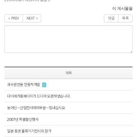
이 게시물을
PREV
NEXT
댓글
목록
제목
과수원전용 전동차개발
다이레카홈페이지가 드디어 오픈하였습니다.
농어민ㅡ산업전사여러부분ㅡ힘내십시요
2007년 특별할인행사
일본 동경 물류기기전시회 참가