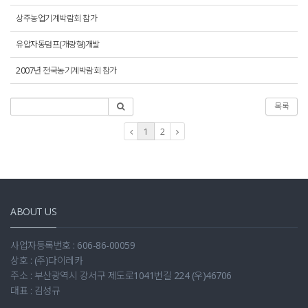
상주농업기계박람회 참가
유압자동덤프(개량형)개발
2007년 전국농기계박람회 참가
목록
1
2
ABOUT US
사업자등록번호 : 606-86-00059
상호 : (주)다이레카
주소 : 부산광역시 강서구 제도로1041번길 224 (우)46706
대표 : 김성규