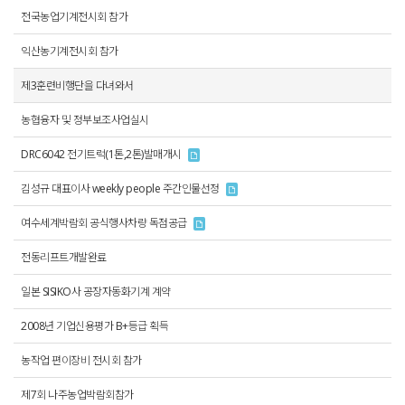
전국농업기계전시회 참가
익산농기계전시회 참가
제3훈련비행단을 다녀와서
농협융자 및 정부보조사업실시
DRC6042 전기트럭(1톤,2톤)발매개시
김성규 대표이사 weekly people 주간인물선정
여수세계박람회 공식행사차량 독점공급
전동리프트개발완료
일본 SISIKO사 공장자동화기계 계약
2008년 기업신용평가 B+등급 획득
농작업 편이장비 전시회 참가
제7회 나주농업박람회참가