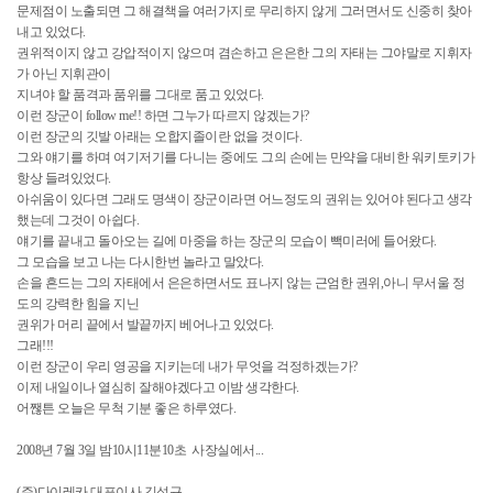
문제점이 노출되면 그 해결책을 여러가지로 무리하지 않게 그러면서도 신중히 찾아
내고 있었다.
권위적이지 않고 강압적이지 않으며 겸손하고 은은한 그의 자태는 그야말로 지휘자
가 아닌 지휘관이
지녀야 할 품격과 품위를 그대로 품고 있었다.
이런 장군이 follow me!! 하면 그누가 따르지 않겠는가?
이런 장군의 깃발 아래는 오합지졸이란 없을 것이다.
그와 얘기를 하며 여기저기를 다니는 중에도 그의 손에는 만약을 대비한 워키토키가
항상 들려있었다.
아쉬움이 있다면 그래도 명색이 장군이라면 어느정도의 권위는 있어야 된다고 생각
했는데 그것이 아쉽다.
얘기를 끝내고 돌아오는 길에 마중을 하는 장군의 모습이 빽미러에 들어왔다.
그 모습을 보고 나는 다시한번 놀라고 말았다.
손을 흔드는 그의 자태에서 은은하면서도 표나지 않는 근엄한 권위,아니 무서울 정
도의 강력한 힘을 지닌
권위가 머리 끝에서 발끝까지 베어나고 있었다.
그래!!!
이런 장군이 우리 영공을 지키는데 내가 무엇을 걱정하겠는가?
이제 내일이나 열심히 잘해야겠다고 이밤 생각한다.
어짾튼 오늘은 무척 기분 좋은 하루였다.
2008년 7월 3일 밤10시11분10초 사장실에서...
(주)다이레카 대표이사 김성규