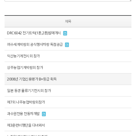
제목
DRC6042 전기트럭(1톤,2톤)발매개시
여수세계박람회 공식행사차량 독점공급
익산농기계전시회 참가
상주농업기계박람회 참가
2008년 기업신용평가 B+등급 획득
일본 동경 물류기기전시회 참가
제7회 나주농업박람회참가
과수원전용 전동차개발
제3훈련비행단을 다녀와서