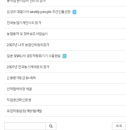
농작업 편이장비 전시회 참가
김성규 대표이사 weekly people 주간인물선정
전국농업기계전시회 참가
농협융자 및 정부보조사업실시
2007년 나주 농업인박람회참가
일본 SISIKU사 공장자동화기기 수출완료
2007년 전국농기계박람회 참가
신용평가등급 B+획득
산학협력약정 체결
직접생산확인증명
유압자동덤프(개량형)개발
목록