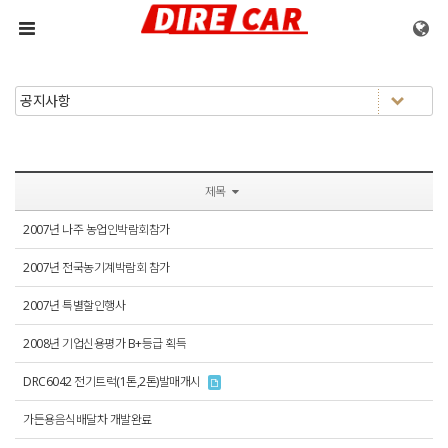
메뉴 건너뛰기
제목
2007년 나주 농업인박람회참가
2007년 전국농기계박람회 참가
2007년 특별할인행사
2008년 기업신용평가 B+등급 획득
DRC6042 전기트럭(1톤,2톤)발매개시
가든용음식배달차 개발완료