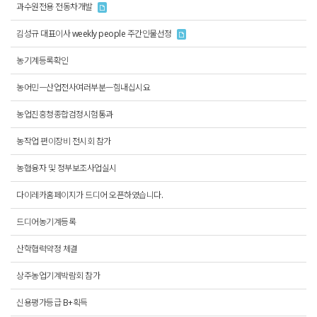
과수원전용 전동차개발
김성규 대표이사 weekly people 주간인물선정
농기계등록확인
농어민ㅡ산업전사여러부분ㅡ힘내십시요
농업진흥청종합검정시험통과
농작업 편이장비 전시회 참가
농협융자 및 정부보조사업실시
다이레카홈페이지가 드디어 오픈하였습니다.
드디어농기계등록
산학협력약정 체결
상주농업기계박람회 참가
신용평가등급 B+획득