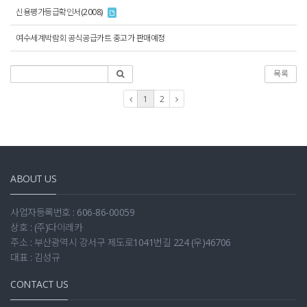
신용평가등급확인서(2008)
여수세계박람회 공식공급카트 중고가 판매예정
목록
1
2
ABOUT US
사업자등록번호 : 606-86-00059
상호 : (주)다이레카
주소 : 부산광역시 강서구 제도로1041번길 224 (우)46706
대표 : 김성규
CONTACT US