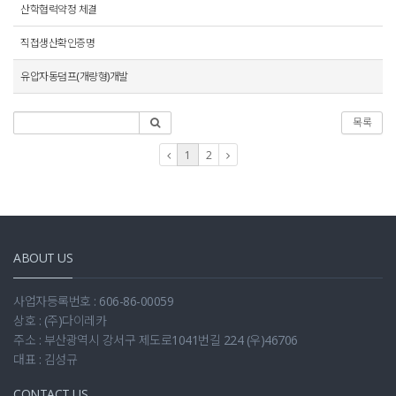
산학협력약정 체결
직접생산확인증명
유압자동덤프(개량형)개발
목록
1
2
ABOUT US
사업자등록번호 : 606-86-00059
상호 : (주)다이레카
주소 : 부산광역시 강서구 제도로1041번길 224 (우)46706
대표 : 김성규
CONTACT US