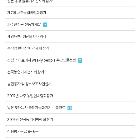
일본 동경 물류기기전시회 참가
제7회 나주농업박람회참가
과수원전용 전동차개발
제3훈련비행단을 다녀와서
농작업 편이장비 전시회 참가
김성규 대표이사 weekly people 주간인물선정
전국농업기계전시회 참가
농협융자 및 정부보조사업실시
2007년 나주 농업인박람회참가
일본 SISIKU사 공장자동화기기 수출완료
2007년 전국농기계박람회 참가
신용평가등급 B+획득