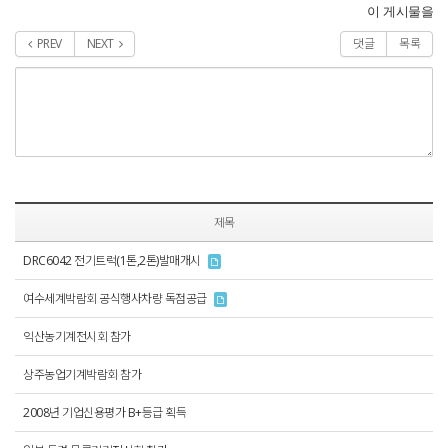
이 게시물을
PREV
NEXT
댓글
목록
제목
DRC6042 전기트럭(1톤,2톤)발매개시
여수세계박람회 공식행사차량 독점공급
익산농기계전시회 참가
상주농업기계박람회 참가
2008년 기업신용평가 B+등급 획득