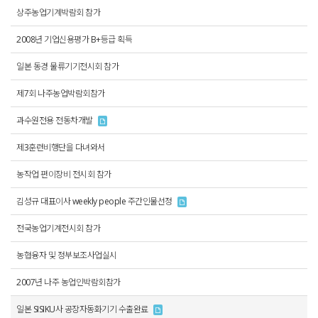
상주농업기계박람회 참가
2008년 기업신용평가 B+등급 획득
일본 동경 물류기기전시회 참가
제7회 나주농업박람회참가
과수원전용 전동차개발
제3훈련비행단을 다녀와서
농작업 편이장비 전시회 참가
김성규 대표이사 weekly people 주간인물선정
전국농업기계전시회 참가
농협융자 및 정부보조사업실시
2007년 나주 농업인박람회참가
일본 SISIKU사 공장자동화기기 수출완료