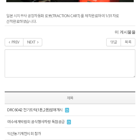
일본 시지꾸사 공장자동화 로봇(TRACTION CART) 를 제작완료하여 1/31자로
선적완료하였습니다.
이 게시물을
PREV
NEXT
댓글
목록
제목
DRC6042 전기트럭(1톤,2톤)발매개시
여수세계박람회 공식행사차량 독점공급
익산농기계전시회 참가