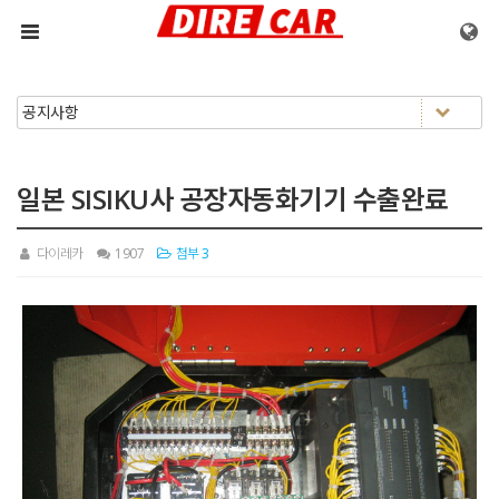
메뉴 건너뛰기
일본 SISIKU사 공장자동화기기 수출완료
다이레카
1907
첨부 3