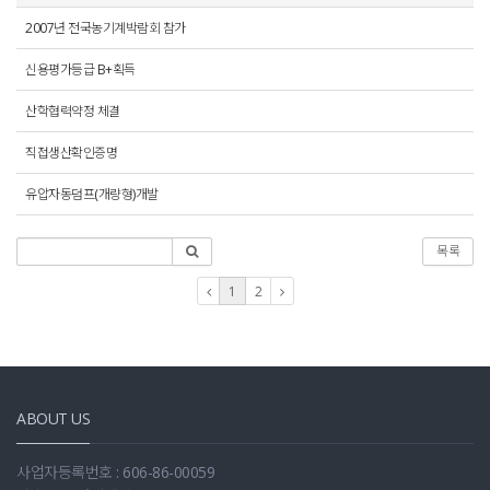
2007년 전국농기계박람회 참가
신용평가등급 B+획득
산학협력약정 체결
직접생산확인증명
유압자동덤프(개량형)개발
목록
1
2
ABOUT US
사업자등록번호 : 606-86-00059