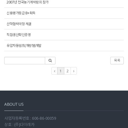
2007년 전국농기계박람회 참가
신용평가등급 B+획득
산학협력약정 체결
직접생산확인증명
유압자동덤프(개량형)개발
목록
1
2
ABOUT US
사업자등록번호 : 606-86-00059
상호 : (주)다이레카