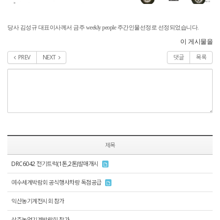
당사 김성규 대표이사께서 금주 weekly people 주간인물선정로 선정되었습니다.
이 게시물을
PREV
NEXT
댓글
목록
제목
DRC6042 전기트럭(1톤,2톤)발매개시
여수세계박람회 공식행사차량 독점공급
익산농기계전시회 참가
상주농업기계박람회 참가