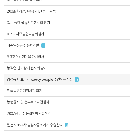
2008년 기업신용평가 B+등급 획득
일본 동경 물류기기전시회 참가
제7회 나주농업박람회참가
과수원전용 전동차개발
제3훈련비행단을 다녀와서
농작업 편이장비 전시회 참가
김성규 대표이사 weekly people 주간인물선정
전국농업기계전시회 참가
농협융자 및 정부보조사업실시
2007년 나주 농업인박람회참가
일본 SISIKU사 공장자동화기기 수출완료