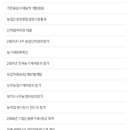
가든용음식배달차 개발완료
농업진흥청종합검정시험통과
산학협력약정 체결
2007년 나주 농업인박람회참가
농기계등록확인
2007년 전국농기계박람회 참가
유압자동덤프(개량형)개발
상주농업기계박람회 참가
제7회 나주농업박람회참가
농작업 편이장비 전시회 참가
2008년 기업신용평가 B+등급 획득
일본 SISIKO사 공장자동화기계 계약