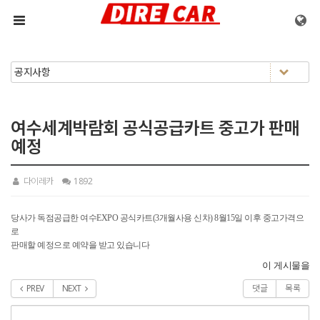
메뉴 건너뛰기
여수세계박람회 공식공급카트 중고가 판매
예정
다이레카
1892
당사가 독점공급한 여수EXPO 공식카트(3개월사용 신차) 8월15일 이후 중고가격으
로
판매할 예정으로 예약을 받고 있습니다
이 게시물을
PREV
NEXT
댓글
목록