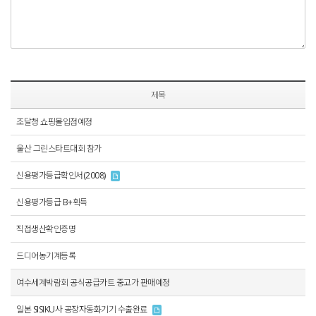
제목
조달청 쇼핑몰입점예정
울산 그린스타트대회 참가
신용평가등급확인서(2008)
신용평가등급 B+획득
직접생산확인증명
드디어농기계등록
여수세계박람회 공식공급카트 중고가 판매예정
일본 SISIKU사 공장자동화기기 수출완료