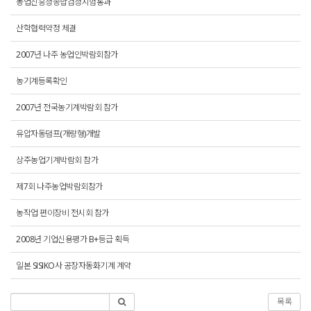
농업진흥청종합검정시험통과
산학협력약정 체결
2007년 나주 농업인박람회참가
농기계등록확인
2007년 전국농기계박람회 참가
유압자동덤프(개량형)개발
상주농업기계박람회 참가
제7회 나주농업박람회참가
농작업 편이장비 전시회 참가
2008년 기업신용평가 B+등급 획득
일본 SISIKO사 공장자동화기계 계약
목록