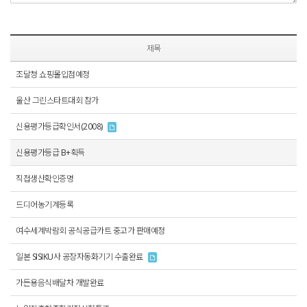
제목
조달청 쇼핑몰입점예정
울산 그린스타트대회 참가
신용평가등급확인서(2008)
신용평가등급 B+획득
직접생산확인증명
드디어농기계등록
여수세계박람회 공식공급카트 중고가 판매예정
일본 SISIKU사 공장자동화기기 수출완료
가든용음식배달차 개발완료