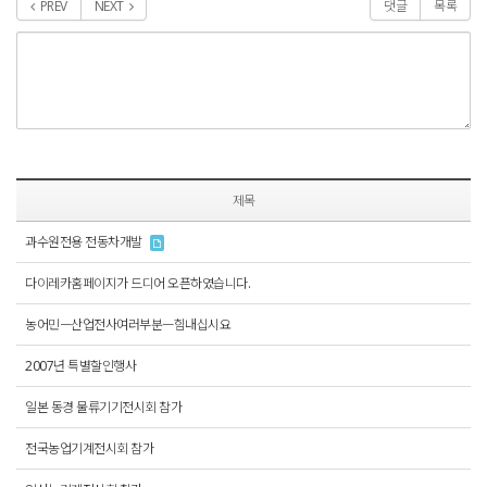
PREV
NEXT
댓글
목록
제목
과수원전용 전동차개발
다이레카홈페이지가 드디어 오픈하였습니다.
농어민ㅡ산업전사여러부분ㅡ힘내십시요
2007년 특별할인행사
일본 동경 물류기기전시회 참가
전국농업기계전시회 참가