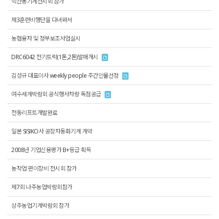
익산농기계전시회 참가
제3훈련비행단을 다녀와서
농협융자 및 정부보조사업실시
DRC6042 전기트럭(1톤,2톤)발매개시
김성규 대표이사 weekly people 주간인물선정
여수세계박람회 공식행사차량 독점공급
전동리프트개발완료
일본 SISIKO사 공장자동화기계 계약
2008년 기업신용평가 B+등급 획득
농작업 편이장비 전시회 참가
제7회 나주농업박람회참가
상주농업기계박람회 참가