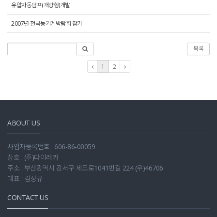
유압자동덤프(개량형)개발
2007년 전국농기계박람회 참가
목록
1
2
ABOUT US
사업자등록번호 : 606-86-00059
상호 : (주)다이레카
주소 : 부산광역시 강서구 제도로1041번길 224 (우)46706
대표 : 김성규
CONTACT US