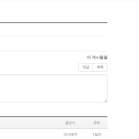
이 게시물을
댓글
목록
글쓴이
조회
다이레카
1829