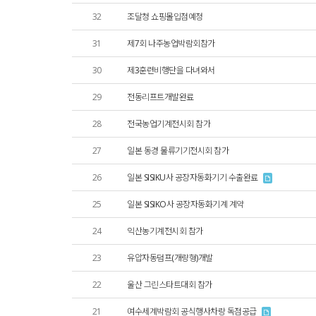
32
조달청 쇼핑몰입점예정
31
제7회 나주농업박람회참가
30
제3훈련비행단을 다녀와서
29
전동리프트개발완료
28
전국농업기계전시회 참가
27
일본 동경 물류기기전시회 참가
26
일본 SISIKU사 공장자동화기기 수출완료
25
일본 SISIKO사 공장자동화기계 계약
24
익산농기계전시회 참가
23
유압자동덤프(개량형)개발
22
울산 그린스타트대회 참가
21
여수세계박람회 공식행사차량 독점공급