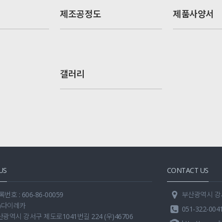
제조공정도
제품사양서
갤러리
US
CONTACT US
호 : 606-86-00059
부산광역시 강서구
주)다이레카
051-322-004
산광역시 강서구 제도로1041번길 224 (우)46706