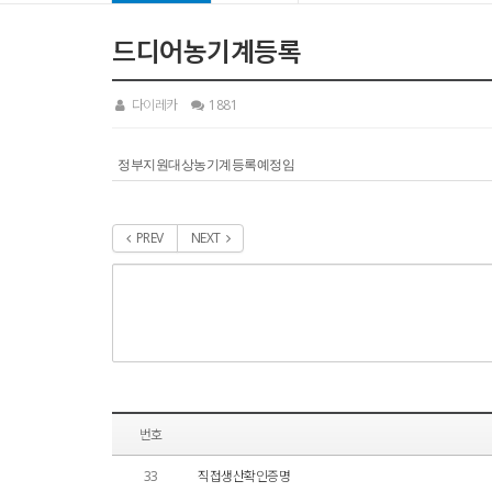
드디어농기계등록
다이레카
1881
정부지원대상농기계등록예정임
PREV
NEXT
번호
33
직접생산확인증명