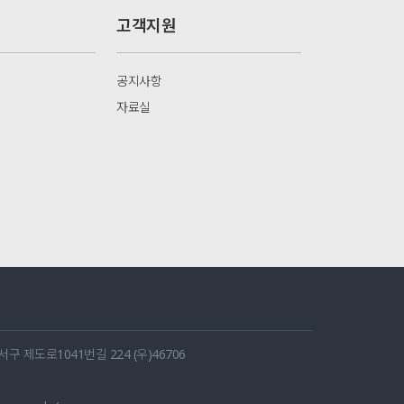
고객지원
공지사항
자료실
 제도로1041번길 224 (우)46706
1