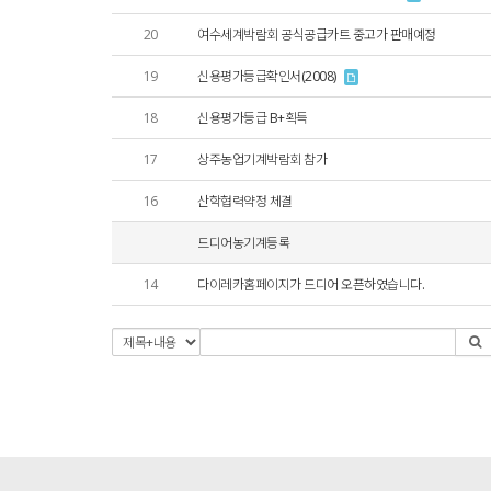
20
여수세계박람회 공식공급카트 중고가 판매예정
19
신용평가등급확인서(2008)
18
신용평가등급 B+획득
17
상주농업기계박람회 참가
16
산학협력약정 체결
드디어농기계등록
14
다이레카홈페이지가 드디어 오픈하였습니다.