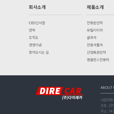
회사소개
제품소개
CEO인사말
전동운반차
연혁
유틸리티카
조직도
골프카
경영이념
전동셔틀카
찾아오시는 길
산업용운반차
앰블런스전동차
ABOUT 
사업자등록번
상호 : (
주소 : 부