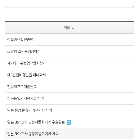
제목
직접생산확인증명
조달청 쇼핑몰입점예정
제7회 나주농업박람회참가
제3훈련비행단을 다녀와서
전동리프트개발완료
전국농업기계전시회 참가
일본 동경 물류기기전시회 참가
일본 SISIKU사 공장자동화기기 수출완료
일본 SISIKO사 공장자동화기계 계약