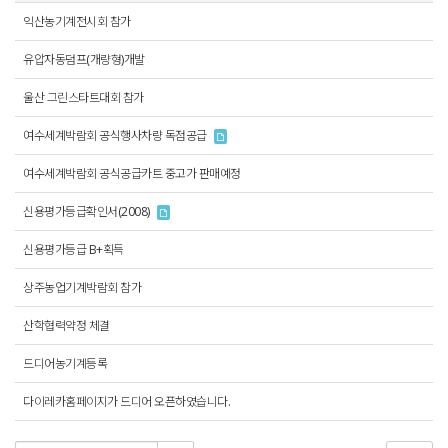
익산농기계전시회 참가
유압자동덤프(개량형)개발
울산 그린스타트대회 참가
여수세계박람회 공식행사차량 독점공급
여수세계박람회 공식공급카트 중고가 판매예정
신용평가등급확인서(2008)
신용평가등급 B+획득
상주농업기계박람회 참가
산학협력약정 체결
드디어농기계등록
다이레카홈페이지가 드디어 오픈하였습니다.