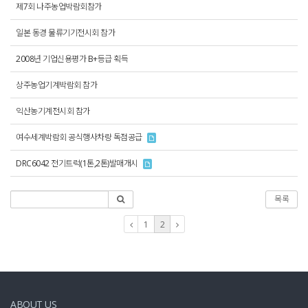
제7회 나주농업박람회참가
일본 동경 물류기기전시회 참가
2008년 기업신용평가 B+등급 획득
상주농업기계박람회 참가
익산농기계전시회 참가
여수세계박람회 공식행사차량 독점공급
DRC6042 전기트럭(1톤,2톤)발매개시
목록
1
2
ABOUT US