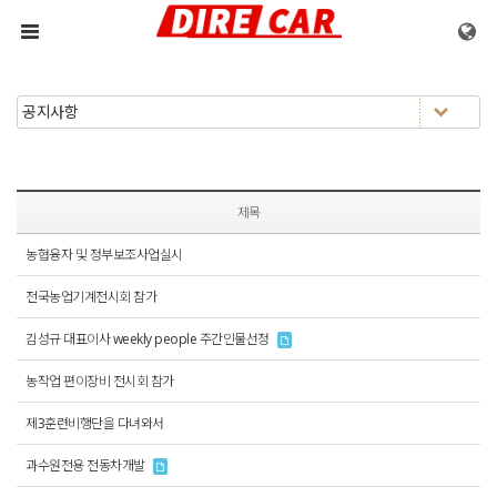
메뉴 건너뛰기
제목
농협융자 및 정부보조사업실시
전국농업기계전시회 참가
김성규 대표이사 weekly people 주간인물선정
농작업 편이장비 전시회 참가
제3훈련비행단을 다녀와서
과수원전용 전동차개발