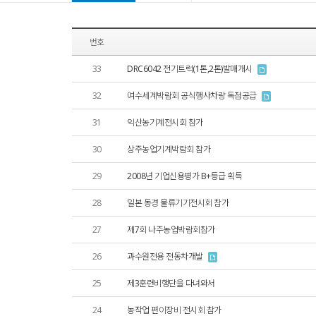
번호
33
DRC6042 전기트럭(1톤,2톤)발매개시
32
여수세계박람회 공식행사차량 독점공급
31
익산농기계전시회 참가
30
상주농업기계박람회 참가
29
2008년 기업신용평가 B+등급 획득
28
일본 동경 물류기기전시회 참가
27
제7회 나주농업박람회참가
26
과수원전용 전동차개발
25
제3훈련비행단을 다녀와서
24
농작업 편이장비 전시회 참가