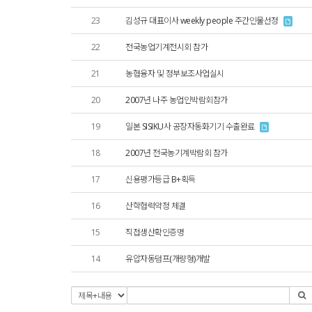
23
김성규 대표이사 weekly people 주간인물선정
22
전국농업기계전시회 참가
21
농협융자 및 정부보조사업실시
20
2007년 나주 농업인박람회참가
19
일본 SISIKU사 공장자동화기기 수출완료
18
2007년 전국농기계박람회 참가
17
신용평가등급 B+획득
16
산학협력약정 체결
15
직접생산확인증명
14
유압자동덤프(개량형)개발