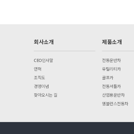
회사소개
제품소개
CEO인사말
전동운반차
연혁
유틸리티카
조직도
골프카
경영이념
전동셔틀카
찾아오시는 길
산업용운반차
앰블런스전동차