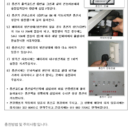
충전방법 및 주의사항 입니다.