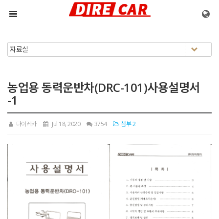
메뉴 건너뛰기
농업용 동력운반차(DRC-101)사용설명서
-1
다이레카
Jul 18, 2020
3754
첨부 2