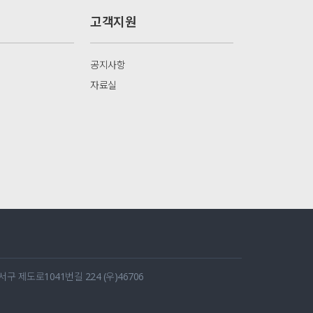
고객지원
공지사항
자료실
 제도로1041번길 224 (우)46706
1