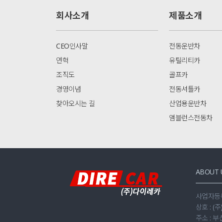
회사소개
제품소개
CEO인사말
전동운반차
연혁
유틸리티카
조직도
골프카
경영이념
전동셔틀카
찾아오시는 길
산업용운반차
앰블런스전동차
ABOUT 
사업자등록번
상호 : (
주소 : 부