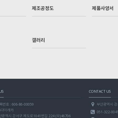
제조공정도
제품사양서
갤러리
US
CONTACT US
호 : 606-86-00059
부산광역시 강서구
주)다이레카
051-322-004
산광역시 강서구 제도로1041번길 224 (우)46706