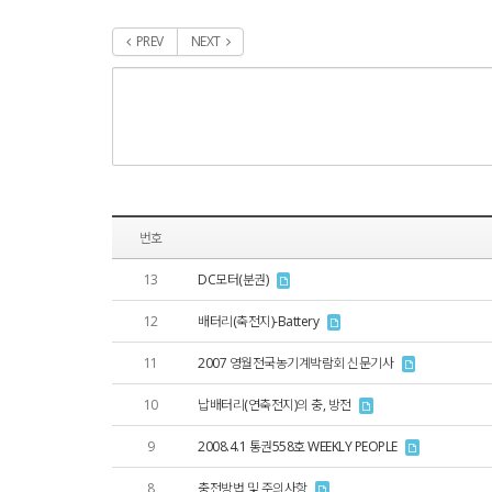
PREV
NEXT
번호
13
DC모터(분권)
12
배터리(축전지)-Battery
11
2007 영월전국농기계박람회 신문기사
10
납배터리(연축전지)의 충, 방전
9
2008.4.1 통권558호 WEEKLY PEOPLE
8
충전방법 및 주의사항