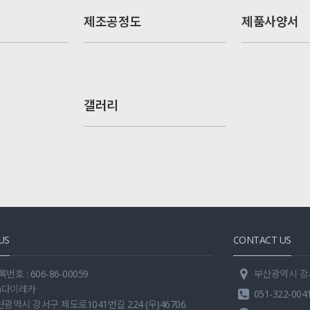
제조공정도
제품사양서
갤러리
US
CONTACT US
호 : 606-86-00059
부산광역시 강서구
주)다이레카
051-322-004
산광역시 강서구 제도로1041번길 224 (우)46706