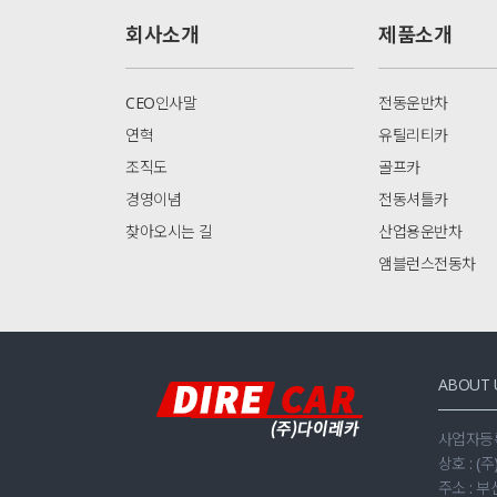
회사소개
제품소개
CEO인사말
전동운반차
연혁
유틸리티카
조직도
골프카
경영이념
전동셔틀카
찾아오시는 길
산업용운반차
앰블런스전동차
ABOUT 
사업자등록번
상호 : (
주소 : 부