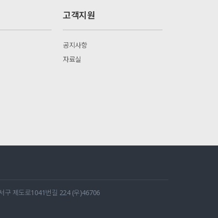
고객지원
공지사항
자료실
 제도로1041번길 224 (우)46706
1