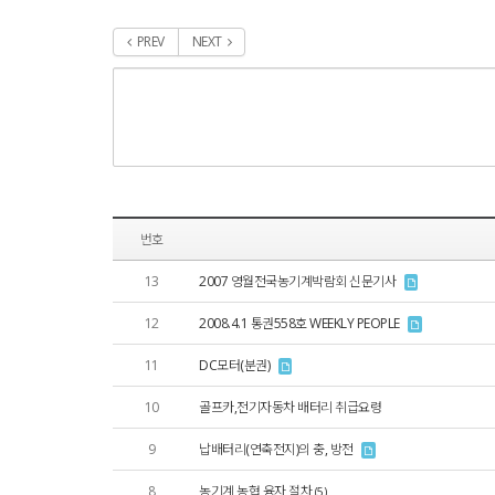
PREV
NEXT
번호
13
2007 영월전국농기계박람회 신문기사
12
2008.4.1 통권558호 WEEKLY PEOPLE
11
DC모터(분권)
10
골프카,전기자동차 배터리 취급요령
9
납배터리(연축전지)의 충, 방전
8
농기계 농협 융자 절차
(5)