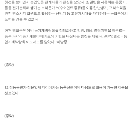
첫선을 보이면서 농업인등 관계자들의 관심을 모았다. 또 갈탄을 사용하는 온풍기,
물을 전기분해해 생기는 브라운가스(수소연료 종류)를 이용한 난방기, 프라스틱을
완전 연소시켜 열원으로 활용하는 난방기 등 고유가시대를 타계하려는 농업분야의
노력을 엿볼 수 있었다.
한편 영월군은 이번 농기계박람회를 정례화하고 강원, 경남, 충청지역을 아우르는
동북아지역 농기계분야 메카로의 기반을 다진다는 방침을 세웠다. 2007영월전국농
업기계박람회 이모저모를 담았다. ·이남종
(중략)
12. 전동운반차 전문업체 다이레카는 농축산분야에 다용도로 활용이 가능한 제품을
선보였다.
(중략)